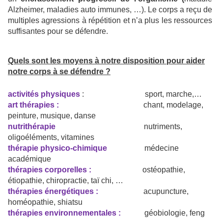
Alzheimer, maladies auto immunes, …). Le corps a reçu de
multiples agressions à répétition et n’a plus les ressources
suffisantes pour se défendre.
Quels sont les moyens à notre disposition pour aider
notre corps à se défendre ?
activités physiques
: sport, marche,…
art thérapies :
chant, modelage,
peinture, musique, danse
nutrithérapie
nutriments,
oligoéléments, vitamines
thérapie physico-chimique
médecine
académique
thérapies corporelles :
ostéopathie,
étiopathie, chiropractie, taï chi, …
thérapies énergétiques :
acupuncture,
homéopathie, shiatsu
thérapies environnementales :
géobiologie, feng