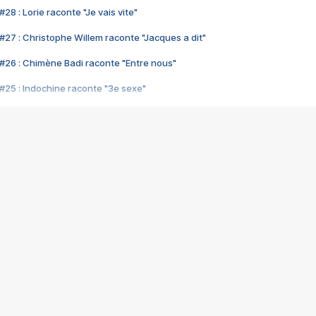
28 : Lorie raconte "Je vais vite"
#27 : Christophe Willem raconte "Jacques a dit"
#26 : Chimène Badi raconte "Entre nous"
#25 : Indochine raconte "3e sexe"
#24 : Zaho raconte "C'est chelou"
#23 : Patrick Bruel raconte "Au café des délices"
#22 : Kyo raconte "Le chemin"
#21 : Nolwenn Leroy raconte "Cassé"
#20 : Patrick Hernandez raconte "Born to be alive"
#19 : Lorie raconte "Près de moi"
#18 : Michael Jones raconte "A nos actes manqués" (avec Jean-Jacque
#17 : Khaled raconte "Aïcha"