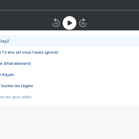
 DayZ
 a 13 ans (et vous l'avez ignoré)
e (littéralement)
im Rayan
 toutes les règles
s les jeux vidéo
us choquant de Rockstar ? - Le scandale BULLY
e plus moche de Steam
du RÊVE tourne au CAUCHEMAR